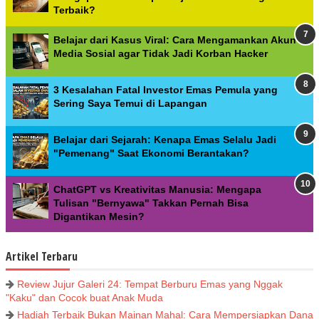
Terbaik?
Belajar dari Kasus Viral: Cara Mengamankan Akun
Media Sosial agar Tidak Jadi Korban Hacker
3 Kesalahan Fatal Investor Emas Pemula yang
Sering Saya Temui di Lapangan
Belajar dari Sejarah: Kenapa Emas Selalu Jadi
"Pemenang" Saat Ekonomi Berantakan?
ChatGPT vs Kreativitas Manusia: Mengapa
Tulisan "Bernyawa" Takkan Pernah Bisa
Digantikan Mesin?
Artikel Terbaru
Review Jujur Galeri 24: Tempat Berburu Emas yang Nggak
"Kaku" dan Cocok buat Anak Muda
Hadiah Terbaik Bukan Mainan Mahal: Cara Mempersiapkan Dana